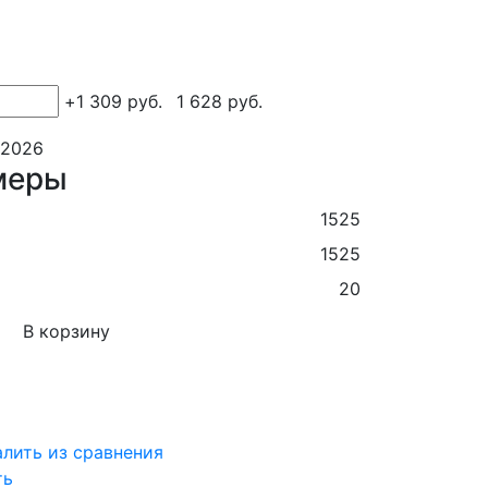
+
1 309
руб.
1 628
руб.
.2026
меры
1525
1525
20
В корзину
алить из сравнения
ть