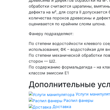
древесины и дефектов обработки на м².
обработки считаются царапины, вмятины,
дефекта на м², для сорта II допускается 
количества пороков древесины и дефект
оценивается по крайним слоям шпона.
Фанеру подразделяют:
По степени водостойкости клеевого со
использования; ФК – водостойкая для в
По степени механической обработки по
сторон — Ш2.
По содержанию формальдегида – на клас
классом эмиссии Е1
Дополнительные усл
Услуги манипуля
Распил фанеры
Доставка