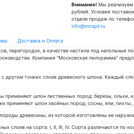
Внимание!
Мы реализуем 
рублей. Условия поставк
отделе продаж по телеф
info@mospil.ru
ывы
Доставка и Оплата
ов, перегородок, в качестве настила под напольные по
производстве. Компания "Московская пилорамма" пред
 с другом тонких слоев древесного шпона. Каждый сл
 применяют шпон лиственных пород: березы, ольхи, кле
же применяют шпон хвойных пород; сосны, ели, пихты,
 породы древесины, из которой изготовлены ее наружн
х слоев на сорта: I, II, III, IV. Сорта различаются по