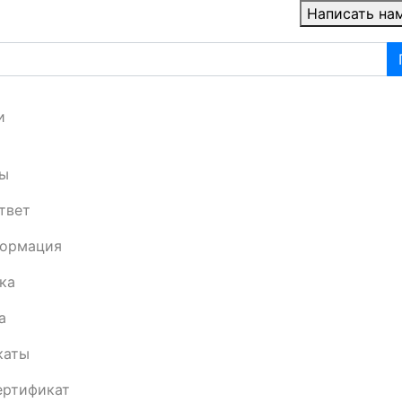
Написать на
и
ы
твет
формация
ка
а
каты
ертификат