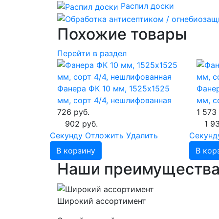
Распил доски
Похожие товары
Перейти в раздел
Фанера ФК 10 мм, 1525х1525
Фанер
мм, сорт 4/4, нешлифованная
мм, с
726 руб.
1 573
902 руб.
1 9
Cекунду
Отложить
Удалить
Cекунд
В корзину
В кор
Наши преимуществ
Широкий ассортимент