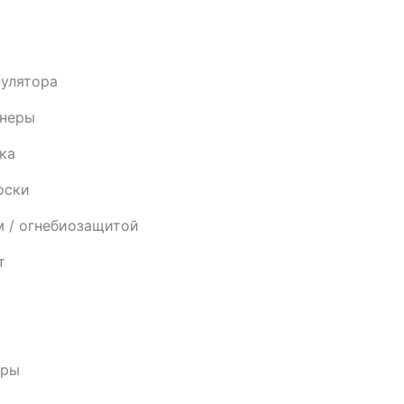
пулятора
анеры
ка
оски
м / огнебиозащитой
т
еры