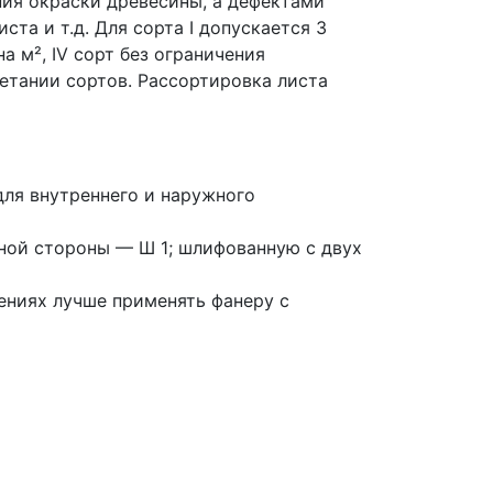
ния окраски древесины, а дефектами
та и т.д. Для сорта I допускается 3
на м², IV сорт без ограничения
етании сортов. Рассортировка листа
ля внутреннего и наружного
ной стороны — Ш 1; шлифованную с двух
ениях лучше применять фанеру с