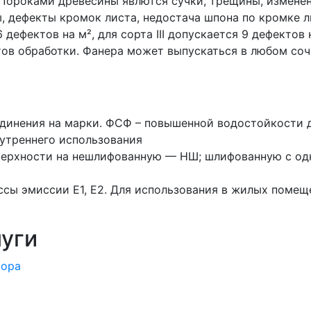
 Пороками древесины явлются сучки, трещины, измене
 дефекты кромок листа, недостача шпона по кромке лис
6 дефектов на м², для сорта III допускается 9 дефектов 
ов обработки. Фанера может выпускаться в любом соч
единения на марки. ФСФ – повышенной водостойкости д
нутреннего использования
верхности на нешлифованную — НШ; шлифованную с од
сы эмиссии Е1, Е2. Для использования в жилых помещ
уги
тора