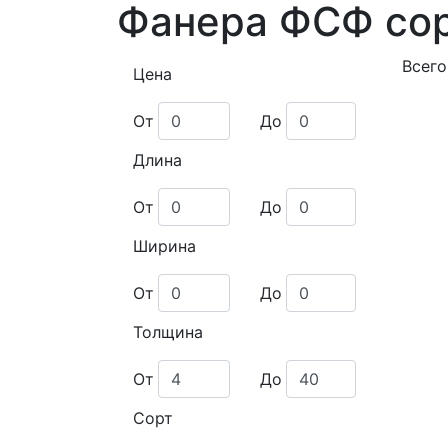
Фанера ФСФ сор
Всего
Цена
От
До
Длина
От
До
Ширина
От
До
Толщина
От
До
Сорт