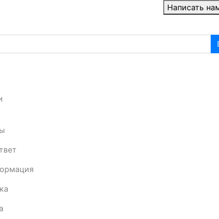
Написать на
и
ы
твет
формация
ка
а