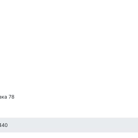
вка 78
440