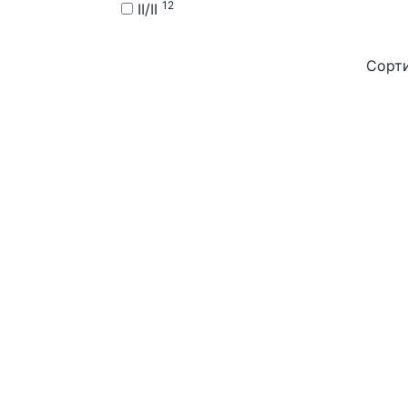
12
II/II
Сорт