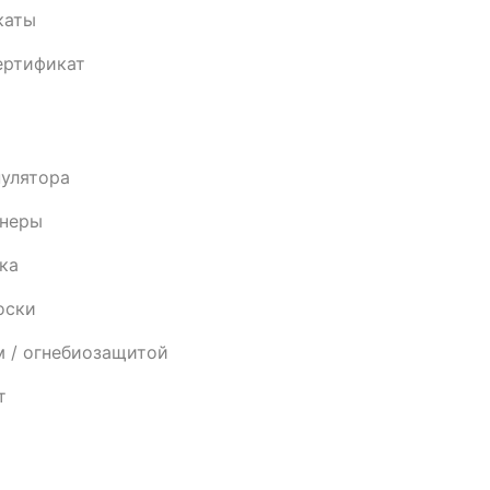
каты
ертификат
пулятора
анеры
ка
оски
м / огнебиозащитой
т