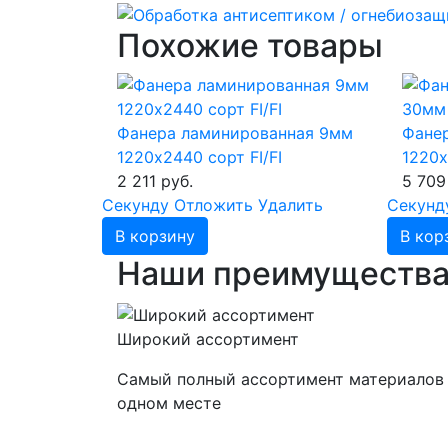
Похожие товары
Фанера ламинированная 9мм
Фане
1220х2440 сорт FI/FI
1220х
2 211 руб.
5 709
Cекунду
Отложить
Удалить
Cекунд
В корзину
В кор
Наши преимуществ
Широкий ассортимент
Самый полный ассортимент материалов
одном месте