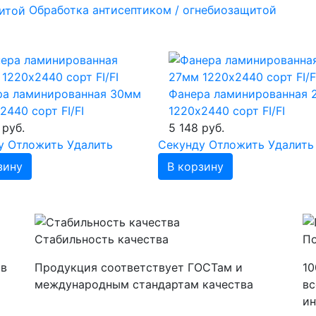
Обработка антисептиком / огнебиозащитой
ра ламинированная 30мм
Фанера ламинированная 
2440 сорт FI/FI
1220х2440 сорт FI/FI
 руб.
5 148 руб.
у
Отложить
Удалить
Cекунду
Отложить
Удалить
зину
В корзину
а
Стабильность качества
По
 в
Продукция соответствует ГОСТам и
10
международным стандартам качества
вс
ин