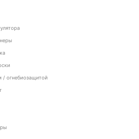
пулятора
анеры
ка
оски
м / огнебиозащитой
т
еры