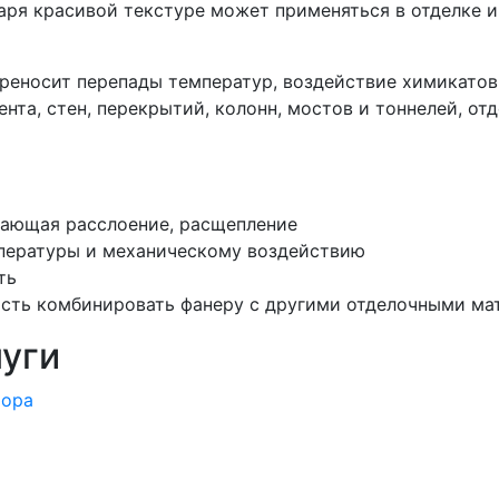
даря красивой текстуре может применяться в отделке и
еносит перепады температур, воздействие химикатов,
нта, стен, перекрытий, колонн, мостов и тоннелей, от
щающая расслоение, расщепление
мпературы и механическому воздействию
ть
ость комбинировать фанеру с другими отделочными ма
уги
тора