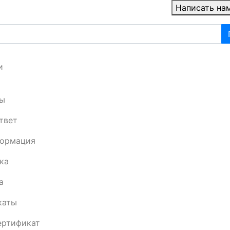
Написать на
и
ы
твет
формация
ка
а
каты
ертификат