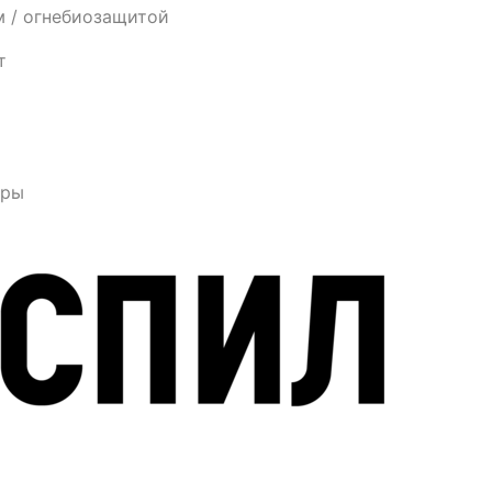
м / огнебиозащитой
т
еры