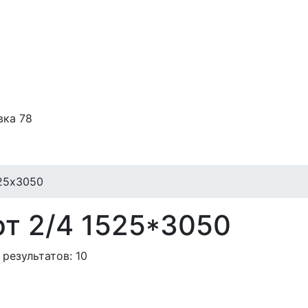
вка 78
25x3050
т 2/4 1525*3050
 результатов:
10