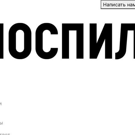
Написать на
и
ы
твет