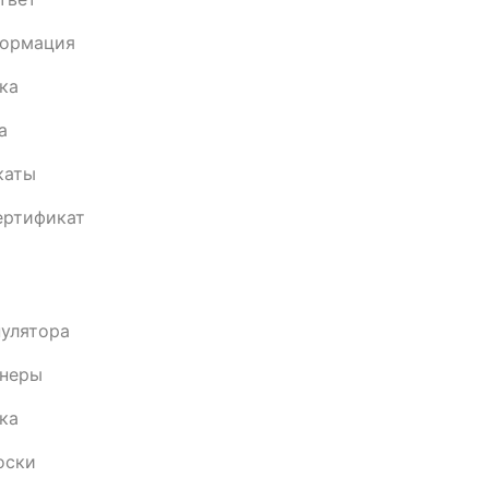
формация
ка
а
каты
ертификат
пулятора
анеры
ка
оски