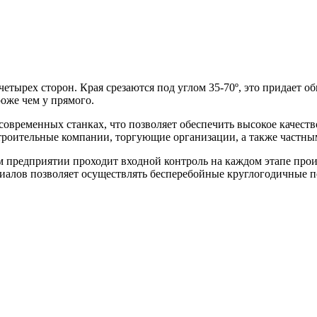
етырех сторон. Края срезаются под углом 35-70º, это придает 
роже чем у прямого.
овременных станках, что позволяет обеспечить высокое качест
строительные компании, торгующие организации, а также частны
 предприятии проходит входной контроль на каждом этапе произ
риалов позволяет осуществлять бесперебойные круглогодичные п