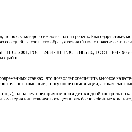
л, по бокам которого имеются паз и гребень. Благодаря этому, 
аз соседней, за счет чего образуя готовый пол с практически не
НиП 31-02-2001, ГОСТ 24847-81, ГОСТ 8486-86, ГОСТ 11047-90 
ых работ.
овременных станках, что позволяет обеспечить высокое качест
строительные компании, торгующие организации, а также частны
ницы), на нашем предприятии проходит входной контроль на каж
 пиломатериалов позволяет осуществлять бесперебойные круглог