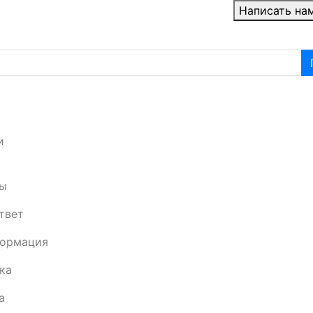
Написать на
и
ы
твет
формация
ка
а