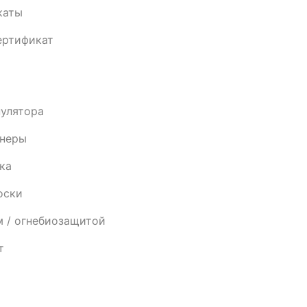
каты
ертификат
пулятора
анеры
ка
оски
м / огнебиозащитой
т