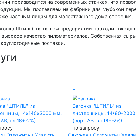
ии производится на современных станках, что позвол
дукции. Мы поставляем на фабрики для глубокой пере
кже частным лицам для малоэтажного дома строения.
гонка Штиль), на нашем предприятии проходит входно
ь высокое качество пиломатериалов. Собственная сырь
круглогодичные поставки.
уги
ка "ШТИЛЬ" из
Вагонка "ШТИЛЬ" из
енницы, 14х140х3000 мм,
лиственницы, 14*90*2000
 AB, вл 16+-2%)
(сорт AB, вл 16+-2%)
просу
по запросу
у
Отложить
Удалить
Cекунду
Отложить
Удали