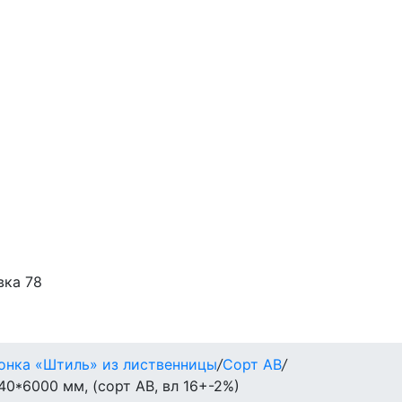
вка 78
онка «Штиль» из лиственницы
/
Сорт АВ
/
40*6000 мм, (сорт AB, вл 16+-2%)