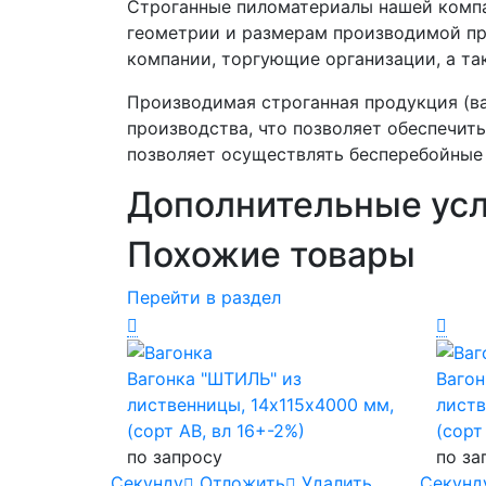
Строганные пиломатериалы нашей компан
геометрии и размерам производимой про
компании, торгующие организации, а та
Производимая строганная продукция (ва
производства, что позволяет обеспечит
позволяет осуществлять бесперебойные 
Дополнительные усл
Похожие товары
Перейти в раздел
Вагонка "ШТИЛЬ" из
Вагон
лиственницы, 14х115х4000 мм,
листв
(сорт AB, вл 16+-2%)
(сорт
по запросу
по за
Cекунду
Отложить
Удалить
Cекунд