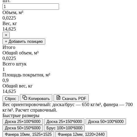
Шт.
Объем, м³
0,0225
Вес, кг
14,625
×
+ Добавить позицию
Итого
Общий объем, м³
0,0225
Всего штук
1
Площадь покрытия, м²
0,9
Общий вес, кг
14,625
Сброс
Копировать
Скачать PDF
Вес ориентировочный: доска/брус — 650 кг/м³, фанера — 700
кг/м³. Расчет справочный.
Быстрые размеры
Доска 25×100*6000
Доска 25×150*6000
Доска 50×100*6000
Доска 50×150*6000
Брус 100×100*6000
Фанера 10мм, 1525×1525
Фанера 12мм, 1220×2440