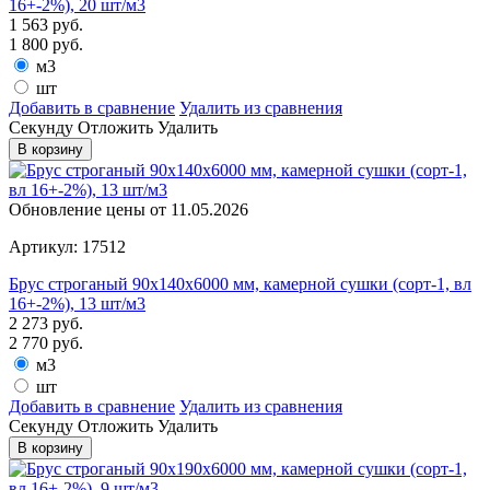
16+-2%), 20 шт/м3
1 563
руб.
1 800
руб.
м3
шт
Добавить в сравнение
Удалить из сравнения
Cекунду
Отложить
Удалить
В корзину
Обновление цены от
11.05.2026
Артикул: 17512
Брус строганый 90х140х6000 мм, камерной сушки (сорт-1, вл
16+-2%), 13 шт/м3
2 273
руб.
2 770
руб.
м3
шт
Добавить в сравнение
Удалить из сравнения
Cекунду
Отложить
Удалить
В корзину