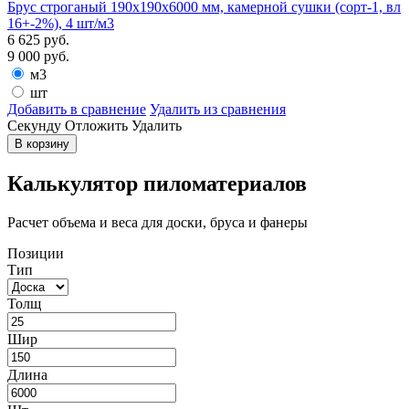
Брус строганый 190х190х6000 мм, камерной сушки (сорт-1, вл
16+-2%), 4 шт/м3
6 625
руб.
9 000
руб.
м3
шт
Добавить в сравнение
Удалить из сравнения
Cекунду
Отложить
Удалить
В корзину
Калькулятор пиломатериалов
Расчет объема и веса для доски, бруса и фанеры
Позиции
Тип
Толщ
Шир
Длина